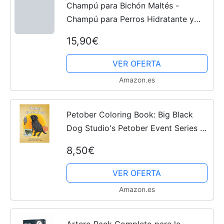
Champú para Bichón Maltés -
Champú para Perros Hidratante y
Dermoprotector con Vitamina D-
15,90€
Pantenol - Realza el Blanco Natural
del Pelo - Vegano - Fabricado...
VER OFERTA
Amazon.es
Petober Coloring Book: Big Black
Dog Studio's Petober Event Series -
Vol. 1
8,50€
VER OFERTA
Amazon.es
Artero Pack Completo para la