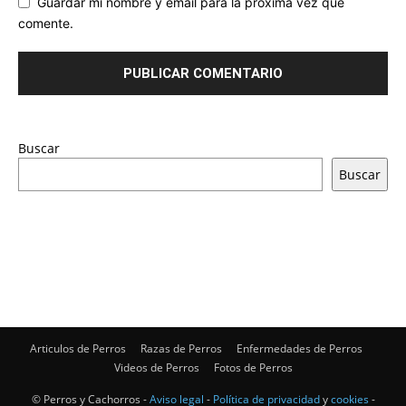
Guardar mi nombre y email para la próxima vez que
comente.
Buscar
Buscar
Articulos de Perros
Razas de Perros
Enfermedades de Perros
Videos de Perros
Fotos de Perros
© Perros y Cachorros -
Aviso legal
-
Política de privacidad
y
cookies
-