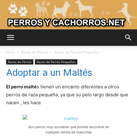
Adiestrar
Inicio
Razas de Perros
Razas de Perros Pequeños
Razas de Perros
Razas de Perros Pequeños
Adoptar a un Maltés
Perros
El perro malté
s tienen un encanto diferentes a otros
perros de raza pequeña, ya que su pelo largo desde que
–
nacen , les hace
Razas
Son perros muy sociables que podrás encontrar en
cualquier tienda de mascotas