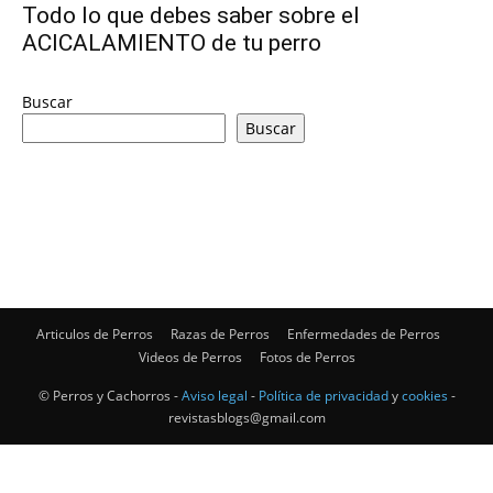
Todo lo que debes saber sobre el
ACICALAMIENTO de tu perro
de
Buscar
Buscar
Perros
–
Articulos de Perros
Razas de Perros
Enfermedades de Perros
Fotos
Videos de Perros
Fotos de Perros
© Perros y Cachorros -
Aviso legal
-
Política de privacidad
y
cookies
-
revistasblogs@gmail.com
de