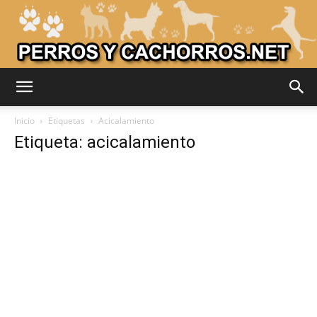
Adiestrar
Inicio
Etiquetas
Acicalamiento
Etiqueta: acicalamiento
Perros
–
Razas