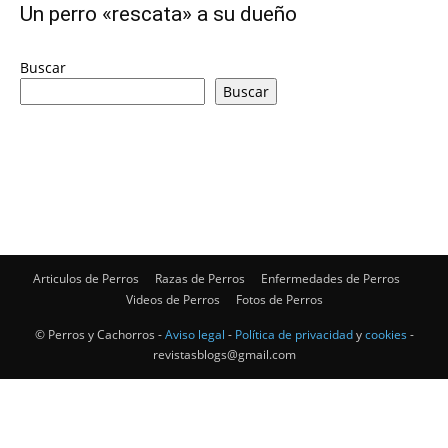
Un perro «rescata» a su dueño
de
Buscar
Buscar
Perros
–
Articulos de Perros
Razas de Perros
Enfermedades de Perros
Videos de Perros
Fotos de Perros
Fotos
© Perros y Cachorros -
Aviso legal
-
Política de privacidad
y
cookies
-
revistasblogs@gmail.com
de