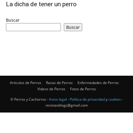
La dicha de tener un perro
de
Buscar
Buscar
Perros
–
Articulos de Perros
Razas de Perros
Enfermedades de Perros
Videos de Perros
Fotos de Perros
Fotos
© Perros y Cachorros -
Aviso legal
-
Política de privacidad
y
cookies
-
revistasblogs@gmail.com
de