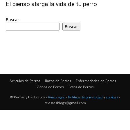
El pienso alarga la vida de tu perro
de
Buscar
Buscar
Perros
–
Articulos de Perros
Razas de Perros
Enfermedades de Perros
Videos de Perros
Fotos de Perros
Fotos
© Perros y Cachorros -
Aviso legal
-
Política de privacidad
y
cookies
-
revistasblogs@gmail.com
de