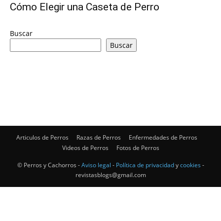
Cómo Elegir una Caseta de Perro
de
Buscar
Buscar
Perros
–
Articulos de Perros
Razas de Perros
Enfermedades de Perros
Videos de Perros
Fotos de Perros
Fotos
© Perros y Cachorros -
Aviso legal
-
Política de privacidad
y
cookies
-
revistasblogs@gmail.com
de