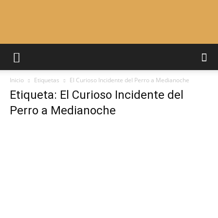
Adiestrar
Inicio
Etiquetas
El Curioso Incidente del Perro a Medianoche
Perros
Etiqueta: El Curioso Incidente del
Perro a Medianoche
–
Razas