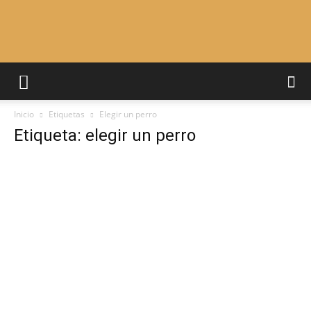
Adiestrar
Inicio
Etiquetas
Elegir un perro
Perros
Etiqueta: elegir un perro
–
Razas