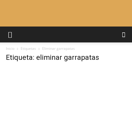
Adiestrar
Inicio
Etiquetas
Eliminar garrapatas
Perros
Etiqueta: eliminar garrapatas
–
Razas