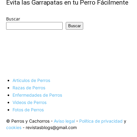
de
Evita las Garrapatas en tu Perro Fácilmente
Buscar
Buscar
Perros
–
Articulos de Perros
Fotos
Razas de Perros
Enfermedades de Perros
Videos de Perros
Fotos de Perros
de
© Perros y Cachorros -
Aviso legal
-
Política de privacidad
y
cookies
- revistasblogs@gmail.com