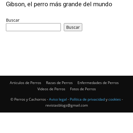
Gibson, el perro más grande del mundo
de
Buscar
Buscar
Perros
–
Articulos de Perros
Razas de Perros
Enfermedades de Perros
Videos de Perros
Fotos de Perros
Fotos
© Perros y Cachorros -
Aviso legal
-
Política de privacidad
y
cookies
-
revistasblogs@gmail.com
de