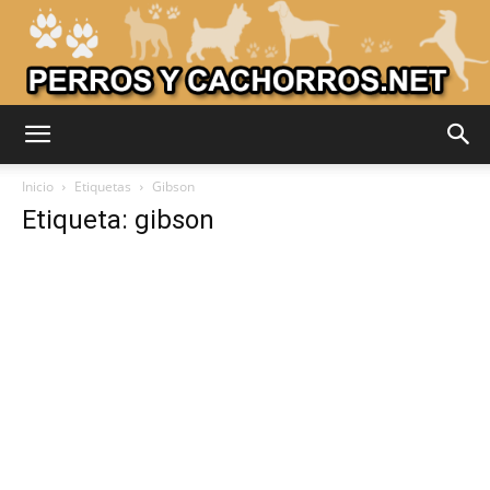
Adiestrar
Inicio
Etiquetas
Gibson
Etiqueta: gibson
Perros
–
Razas