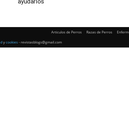
–
ayudarlos
Articulos de Perros
Razas de Perros
Enferm
Razas
ad
y
cookies
- revistasblogs@gmail.com
de
Perros