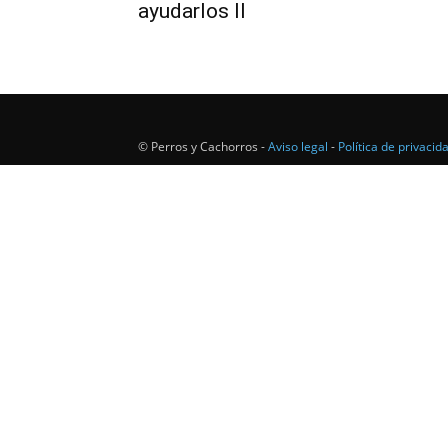
ayudarlos ll
© Perros y Cachorros -
Aviso legal
-
Política de privacid