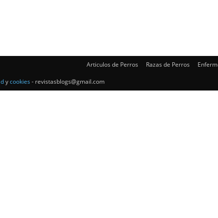
–
Razas
Articulos de Perros
Razas de Perros
Enferm
ad
y
cookies
- revistasblogs@gmail.com
de
Perros