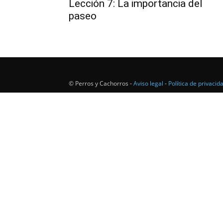
Lección 7: La importancia del
paseo
© Perros y Cachorros -
Aviso legal
-
Política de privacid