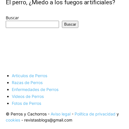
de
El perro, ¿Miedo a los fuegos artificiales?
Buscar
Buscar
Perros
–
Articulos de Perros
Fotos
Razas de Perros
Enfermedades de Perros
Videos de Perros
Fotos de Perros
de
© Perros y Cachorros -
Aviso legal
-
Política de privacidad
y
cookies
- revistasblogs@gmail.com