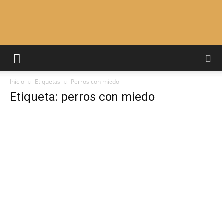
Adiestrar
Inicio
Etiquetas
Perros con miedo
Perros
Etiqueta: perros con miedo
–
Razas