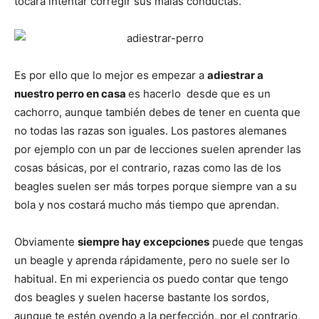
tocará intentar corregir sus malas conductas.
de
Es por ello que lo mejor es empezar a
adiestrar a
nuestro perro en casa
es hacerlo desde que es un
Perros
cachorro, aunque también debes de tener en cuenta que
no todas las razas son iguales. Los pastores alemanes
por ejemplo con un par de lecciones suelen aprender las
–
cosas básicas, por el contrario, razas como las de los
beagles suelen ser más torpes porque siempre van a su
bola y nos costará mucho más tiempo que aprendan.
Fotos
Obviamente
siempre hay excepciones
puede que tengas
un beagle y aprenda rápidamente, pero no suele ser lo
habitual. En mi experiencia os puedo contar que tengo
de
dos beagles y suelen hacerse bastante los sordos,
aunque te estén oyendo a la perfección, por el contrario,