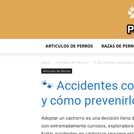
ARTICULOS DE PERROS
RAZAS DE PERR
Inicio
Articulos de Perros
🐾 Accidentes comunes e
Articulos de Perros
🐾 Accidentes c
y cómo prevenir
Adoptar un cachorro es una decisión llena
son extremadamente curiosos, exploradores
Evitar accidentes en cachorros requiere est