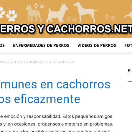
OS
ENFERMEDADES DE PERROS
VIDEOS DE PERROS
FOT
Adiestrar
n cachorros y cómo prevenirlos eficazmente
B
omunes en cachorros
Perros
los eficazmente
 de emoción y responsabilidad. Estos pequeños amigos
 y, en ocasiones, propensos a meterse en problemas.
ar atento a los posibles peligros que pueden enfrentar