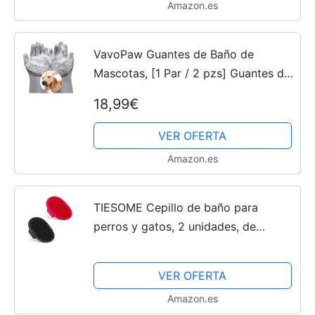
Amazon.es
VavoPaw Guantes de Baño de
Mascotas, [1 Par / 2 pzs] Guantes de
Aseo para Perro y Gato con Elevados
18,99€
de Silicona de Alta Densidad,
Guantes Manopla Masaje...
VER OFERTA
Amazon.es
TIESOME Cepillo de baño para
perros y gatos, 2 unidades, de
silicona, para mascotas, champú para
mascotas, masaje calmante, peine de
VER OFERTA
goma, cepillo de...
Amazon.es