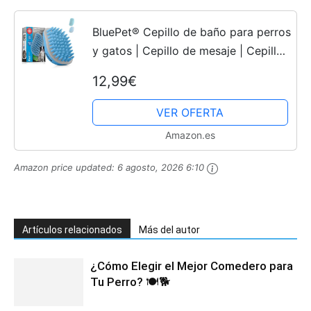
BluePet® Cepillo de baño para perros
y gatos | Cepillo de mesaje | Cepillo
de goma para perro y gato | Para
12,99€
fregar y masajear suavemente | Ideal
junto con el...
VER OFERTA
Amazon.es
Amazon price updated:
6 agosto, 2026 6:10
Artículos relacionados
Más del autor
¿Cómo Elegir el Mejor Comedero para
Tu Perro? 🍽️🐕