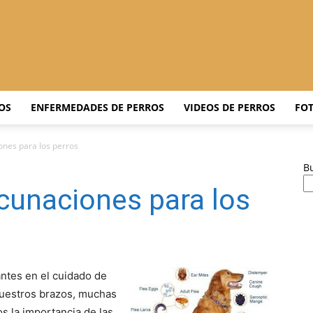
Adiestrar
OS
ENFERMEDADES DE PERROS
VIDEOS DE PERROS
FOT
ones para los perros
B
Perros
cunaciones para los
–
antes en el cuidado de
nuestros brazos, muchas
 la importancia de las