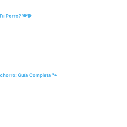
u Perro? 🍽️🐕
chorro: Guía Completa 🐾