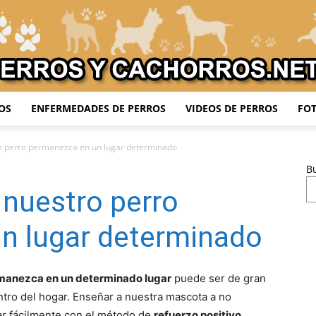
OS
ENFERMEDADES DE PERROS
VIDEOS DE PERROS
FOT
Adiestrar
o perro permanezca en un lugar determinado
B
 nuestro perro
Perros
n lugar determinado
manezca en un determinado lugar
puede ser de gran
ntro del hogar. Enseñar a nuestra mascota a no
ar fácilmente con el método de
refuerzo positivo
.