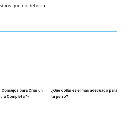
sitios que no debería.
–
Fotos
 Consejos para Criar un
¿Qué collar es el más adecuado para
Guía Completa 🐾
tu perro?
de