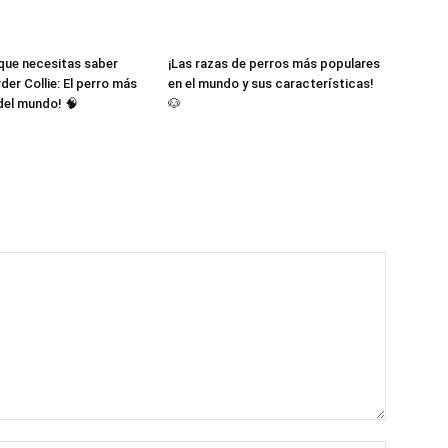
Cachorros
 que necesitas saber
¡Las razas de perros más populares
der Collie: El perro más
en el mundo y sus características!
 del mundo! 🧠
🐶