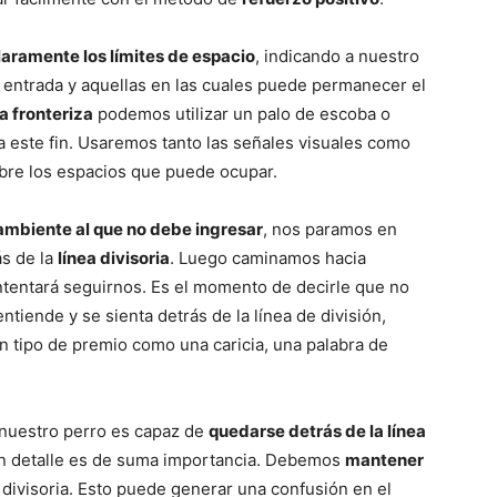
–
claramente los límites de espacio
, indicando a nuestro
u entrada y aquellas en las cuales puede permanecer el
ea fronteriza
podemos utilizar un palo de escoba o
ra este fin. Usaremos tanto las señales visuales como
Razas
obre los espacios que puede ocupar.
 ambiente al que no debe ingresar
, nos paramos en
ás de la
línea divisoria
. Luego caminamos hacia
intentará seguirnos. Es el momento de decirle que no
de
entiende y se sienta detrás de la línea de división,
n tipo de premio como una caricia, una palabra de
 nuestro perro es capaz de
quedarse detrás de la línea
Perros
 un detalle es de suma importancia. Debemos
mantener
 divisoria. Esto puede generar una confusión en el