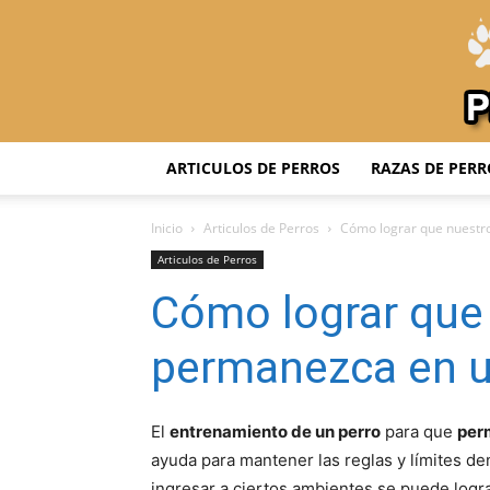
ARTICULOS DE PERROS
RAZAS DE PERR
Inicio
Articulos de Perros
Cómo lograr que nuestr
Articulos de Perros
Cómo lograr que
permanezca en u
El
entrenamiento de un perro
para que
per
ayuda para mantener las reglas y límites de
ingresar a ciertos ambientes se puede logr