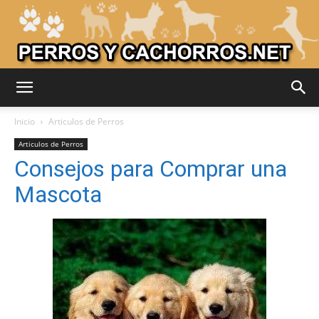
Adiestrar
Inicio
Articulos de Perros
Articulos de Perros
Consejos para Comprar una
Perros
Mascota
–
Razas