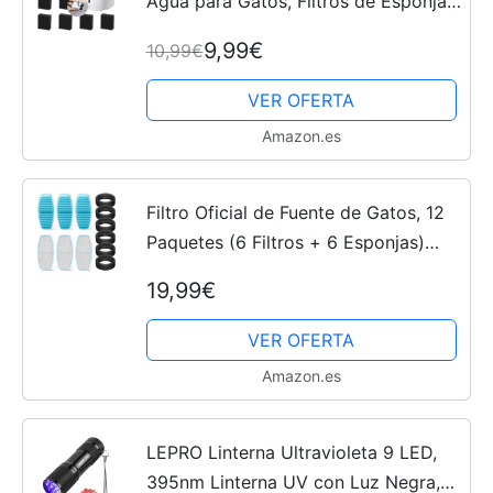
Agua para Gatos, Filtros de Esponja
para Fuente de Gato Filtro
9,99€
10,99€
Reemplazos de Esponja Suministro
de Agua Potable Limpia...
VER OFERTA
Amazon.es
Filtro Oficial de Fuente de Gatos, 12
Paquetes (6 Filtros + 6 Esponjas)
Filtro de Reemplazo de Fuente Gatos
19,99€
para BMDSAE H4 Carbón Activado
de la Fuente del Gato
VER OFERTA
Amazon.es
LEPRO Linterna Ultravioleta 9 LED,
395nm Linterna UV con Luz Negra,