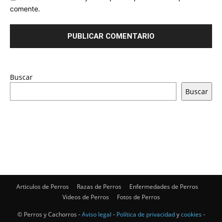
comente.
Buscar
Buscar
Articulos de Perros
Razas de Perros
Enfermedades de Perros
Videos de Perros
Fotos de Perros
© Perros y Cachorros -
Aviso legal
-
Política de privacidad
y
cookies
-