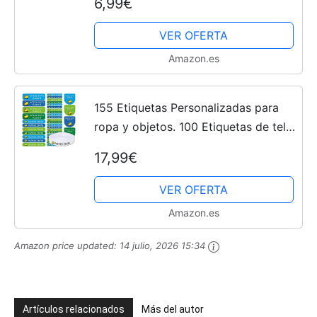
6,99€
nombre para marcar objetos,
resistentes al agua para colegio...
VER OFERTA
Amazon.es
155 Etiquetas Personalizadas para
ropa y objetos. 100 Etiquetas de tela
para planchar en la ropa + 55
17,99€
etiquetas adhesivas de diferentes
tamaños para objetos....
VER OFERTA
Amazon.es
Amazon price updated:
14 julio, 2026 15:34
Artículos relacionados
Más del autor