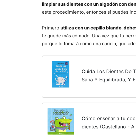
limpiar sus dientes con un algodón con den
este procedimiento, entonces si puedes inco
Primero
utiliza con un cepillo blando, de
te quede más cómodo. Una vez que tu perro 
porque lo tomará como una caricia, que ad
Cuida Los Dientes De T
Sana Y Equilibrada, Y 
Mayor: Mantén su boca 
evítale la...
Cómo enseñar a tu coco
dientes (Castellano - 
PROYECTO DE 0 A 3 AÑ