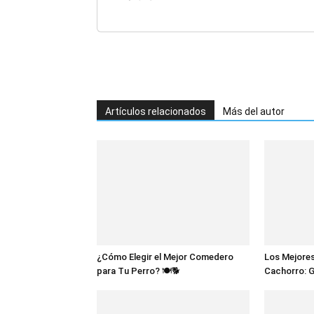
Relleno Reparación Jue
Hombres, Mujeres, Niños
Artículos relacionados
Más del autor
¿Cómo Elegir el Mejor Comedero
Los Mejores
para Tu Perro? 🍽️🐕
Cachorro: 