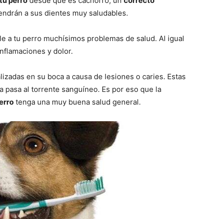
tu perro
desde que es cachorro, un
correcto
–
ndrán a sus dientes muy saludables.
e a tu perro muchísimos problemas de salud. Al igual
inflamaciones y dolor.
Razas
izadas en su boca a causa de lesiones o caries. Estas
a pasa al torrente sanguíneo. Es por eso que la
erro
tenga una muy buena salud general.
de
Perros