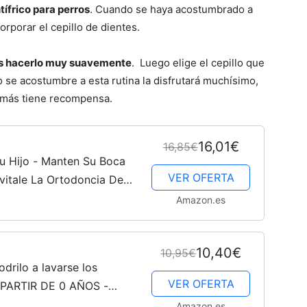
tífrico para perros
. Cuando se haya acostumbrado a
rporar el cepillo de dientes.
bes hacerlo muy suavemente
. Luego elige el cepillo que
se acostumbre a esta rutina la disfrutará muchísimo,
emás tiene recompensa.
16,01€
16,85€
u Hijo - Manten Su Boca
VER OFERTA
Evitale La Ortodoncia De
sana y equilibrada, y
Amazon.es
10,40€
10,95€
drilo a lavarse los
VER OFERTA
A PARTIR DE 0 AÑOS -
OS - Libros para
Amazon.es