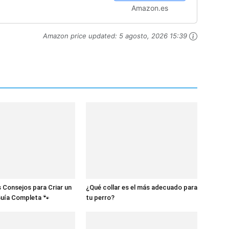
go Acero Inoxidable, Para
Amazon.es
...
Amazon price updated:
5 agosto, 2026 15:39
 Consejos para Criar un
¿Qué collar es el más adecuado para
Guía Completa 🐾
tu perro?