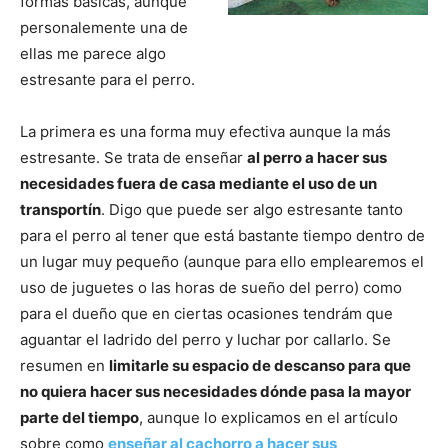
formas básicas, aunque
personalemente una de
de
ellas me parece algo
estresante para el perro.
La primera es una forma muy efectiva aunque la más
Perros
estresante. Se trata de enseñar
al perro a hacer sus
necesidades fuera de casa mediante el uso de un
transportín
. Digo que puede ser algo estresante tanto
–
para el perro al tener que está bastante tiempo dentro de
un lugar muy pequeño (aunque para ello emplearemos el
uso de juguetes o las horas de sueño del perro) como
para el dueño que en ciertas ocasiones tendrám que
Fotos
aguantar el ladrido del perro y luchar por callarlo. Se
resumen en
limitarle su espacio de descanso para que
no quiera hacer sus necesidades dónde pasa la mayor
de
parte del tiempo
, aunque lo explicamos en el artículo
sobre como
enseñar al cachorro a hacer sus