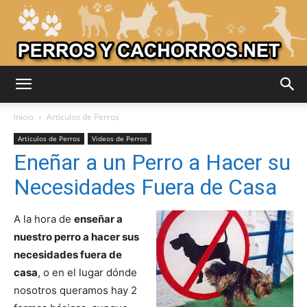
Adiestrar
Inicio
Articulos de Perros
Articulos de Perros
Videos de Perros
Eneñar a un Perro a Hacer su
Perros
Necesidades Fuera de Casa
A la hora de
enseñar a
–
nuestro perro a hacer sus
necesidades fuera de
casa
, o en el lugar dónde
Razas
nosotros queramos hay 2