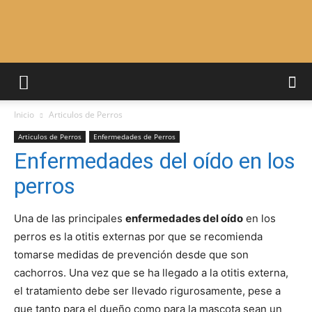
Adiestrar
Inicio
Articulos de Perros
Perros
Articulos de Perros
Enfermedades de Perros
Enfermedades del oído en los
perros
–
Una de las principales
enfermedades del oído
en los
perros es la otitis externas por que se recomienda
Razas
tomarse medidas de prevención desde que son
cachorros. Una vez que se ha llegado a la otitis externa,
el tratamiento debe ser llevado rigurosamente, pese a
que tanto para el dueño como para la mascota sean un