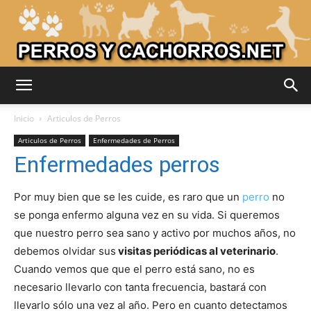
Adiestrar
Inicio
Articulos de Perros
Articulos de Perros
Enfermedades de Perros
Enfermedades perros
Perros
Por muy bien que se les cuide, es raro que un
perro
no
se ponga enfermo alguna vez en su vida. Si queremos
–
que nuestro perro sea sano y activo por muchos años, no
debemos olvidar sus
visitas periódicas al veterinario
.
Cuando vemos que que el perro está sano, no es
Razas
necesario llevarlo con tanta frecuencia, bastará con
llevarlo sólo una vez al año. Pero en cuanto detectamos