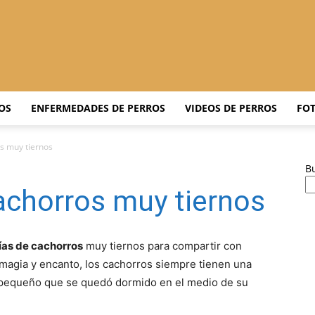
Adiestrar
OS
ENFERMEDADES DE PERROS
VIDEOS DE PERROS
FOT
s muy tiernos
B
Perros
achorros muy tiernos
ías de cachorros
muy tiernos para compartir con
 magia y encanto, los cachorros siempre tienen una
–
e pequeño que se quedó dormido en el medio de su