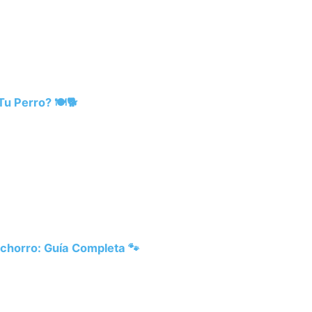
–
Fotos
u Perro? 🍽️🐕
de
chorro: Guía Completa 🐾
Cachorros