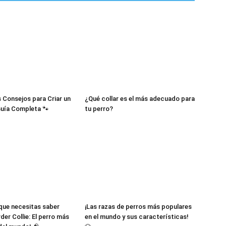
–
 Consejos para Criar un
¿Qué collar es el más adecuado para
Fotos
Guía Completa 🐾
tu perro?
de
 que necesitas saber
¡Las razas de perros más populares
der Collie: El perro más
en el mundo y sus características!