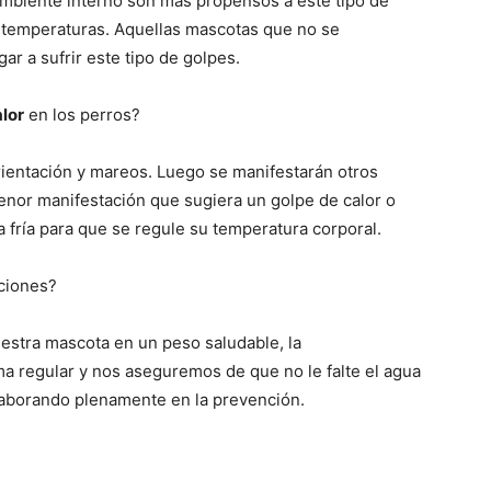
mbiente interno son más propensos a este tipo de
–
 temperaturas. Aquellas mascotas que no se
r a sufrir este tipo de golpes.
lor
en los perros?
Razas
ientación y mareos. Luego se manifestarán otros
enor manifestación que sugiera un golpe de calor o
a fría para que se regule su temperatura corporal.
cciones?
de
stra mascota en un peso saludable, la
ma regular y nos aseguremos de que no le falte el agua
aborando plenamente en la prevención.
Perros