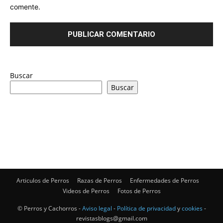
comente.
Buscar
Buscar
Articulos de Perros
Razas de Perros
Enfermedades de Perros
Videos de Perros
Fotos de Perros
© Perros y Cachorros -
Aviso legal
-
Política de privacidad
y
cookies
-
revistasblogs@gmail.com