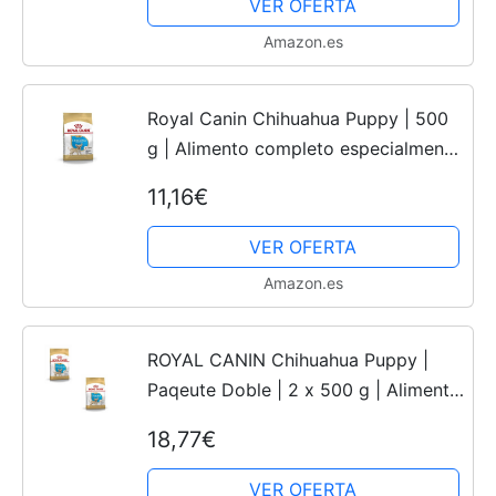
VER OFERTA
Amazon.es
Royal Canin Chihuahua Puppy | 500
g | Alimento completo especialmente
para cachorros de Chihuahua | Hasta
11,16€
los 8 meses | Puede ayudar a reducir
el olor de las...
VER OFERTA
Amazon.es
ROYAL CANIN Chihuahua Puppy |
Paqeute Doble | 2 x 500 g | Alimento
Completo Especial para Cachorros
18,77€
Chihuahua | hasta 8 Meses | Ayuda a
Reducir el Olor de...
VER OFERTA