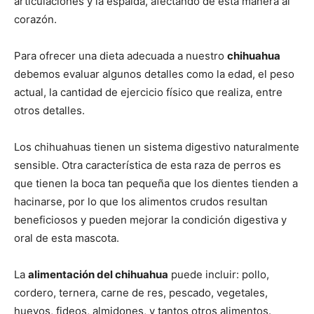
articulaciones y la espalda, afectando de esta manera al
corazón.
de
Para ofrecer una dieta adecuada a nuestro
chihuahua
debemos evaluar algunos detalles como la edad, el peso
actual, la cantidad de ejercicio físico que realiza, entre
Perros
otros detalles.
Los chihuahuas tienen un sistema digestivo naturalmente
–
sensible. Otra característica de esta raza de perros es
que tienen la boca tan pequeña que los dientes tienden a
hacinarse, por lo que los alimentos crudos resultan
beneficiosos y pueden mejorar la condición digestiva y
Fotos
oral de esta mascota.
La
alimentación del chihuahua
puede incluir: pollo,
de
cordero, ternera, carne de res, pescado, vegetales,
huevos, fideos, almidones, y tantos otros alimentos.