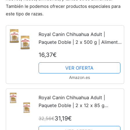
También le podemos ofrecer productos especiales para
este tipo de razas.
Cachorros
Royal Canin Chihuahua Adult |
Paquete Doble | 2 x 500 g | Alimento
seco para Chihuahuas Adultos | para
16,37€
favorecer la Calidad de Las heces y
la Salud Dental |...
VER OFERTA
Amazon.es
Royal Canin Chihuahua Adult |
Paquete Doble | 2 x 12 x 85 g
|Alimento húmedo para Chihuahuas
31,19€
32,56€
Adultos | para favorecer la Calidad
de Las heces y la Salud...