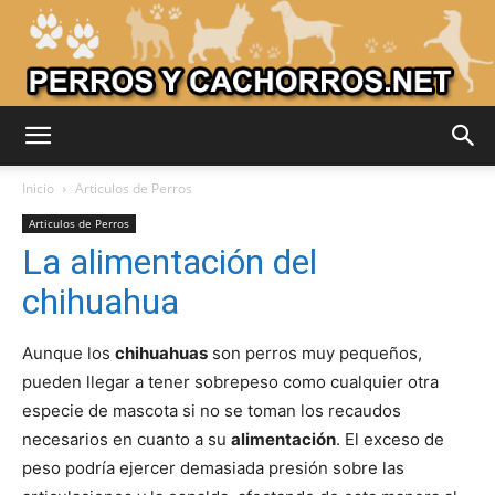
Adiestrar
Inicio
Articulos de Perros
Articulos de Perros
La alimentación del
Perros
chihuahua
Aunque los
chihuahuas
son perros muy pequeños,
–
pueden llegar a tener sobrepeso como cualquier otra
especie de mascota si no se toman los recaudos
necesarios en cuanto a su
alimentación
. El exceso de
Razas
peso podría ejercer demasiada presión sobre las