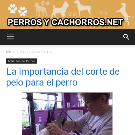
Adiestrar
Inicio
Articulos de Perros
Articulos de Perros
La importancia del corte de
Perros
pelo para el perro
–
Razas