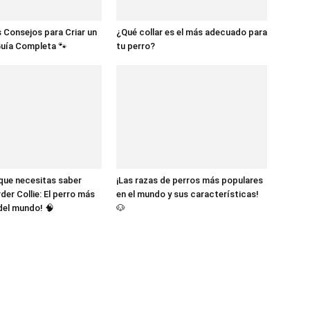
Cachorros
 Consejos para Criar un
¿Qué collar es el más adecuado para
Guía Completa 🐾
tu perro?
 que necesitas saber
¡Las razas de perros más populares
der Collie: El perro más
en el mundo y sus características!
 del mundo! 🧠
🐶