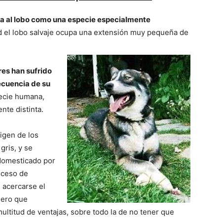
–
ra al lobo como una especie especialmente
dad el lobo salvaje ocupa una extensión muy pequeña de
Razas
res han sufrido
cuencia de su
pecie humana,
nte distinta.
de
igen de los
gris, y se
 domesticado por
oceso de
 acercarse el
Perros
mero que
ltitud de ventajas, sobre todo la de no tener que