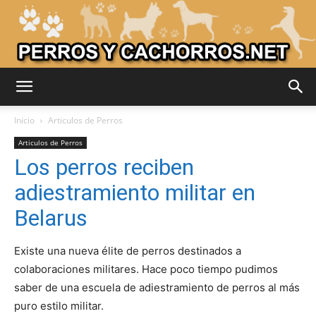
Adiestrar
Inicio
Articulos de Perros
Articulos de Perros
Los perros reciben
Perros
adiestramiento militar en
Belarus
–
Existe una nueva élite de perros destinados a
colaboraciones militares. Hace poco tiempo pudimos
saber de una escuela de adiestramiento de perros al más
Razas
puro estilo militar.