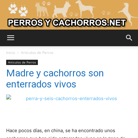
Adiestrar
Inicio
Articulos de Perros
Articulos de Perros
Madre y cachorros son
Perros
enterrados vivos
–
Razas
Hace pocos días, en china, se ha encontrado unos