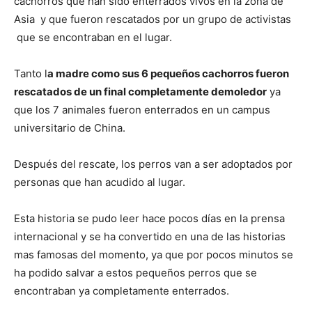
cachorros que han sido enterrados vivos en la zona de
Asia y que fueron rescatados por un grupo de activistas
de
que se encontraban en el lugar.
Tanto l
a madre como sus 6 pequeños cachorros fueron
rescatados de un final completamente demoledor
ya
Perros
que los 7 animales fueron enterrados en un campus
universitario de China.
–
Después del rescate, los perros van a ser adoptados por
personas que han acudido al lugar.
Esta historia se pudo leer hace pocos días en la prensa
Fotos
internacional y se ha convertido en una de las historias
mas famosas del momento, ya que por pocos minutos se
ha podido salvar a estos pequeños perros que se
de
encontraban ya completamente enterrados.