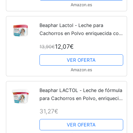
Amazon.es
Beaphar Lactol - Leche para
Cachorros en Polvo enriquecida con
DHA, 250 Gramos
12,07€
13,90€
VER OFERTA
Amazon.es
Beaphar LACTOL - Leche de fórmula
para Cachorros en Polvo, enriquecida
con DHA, Fuente de proteínas,
31,27€
Cachorros sin destetar, Hembra
gestante o lactante y...
VER OFERTA