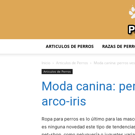
ARTICULOS DE PERROS
RAZAS DE PERR
Inicio
Articulos de Perros
Moda canina: perros vest
Articulos de Perros
Moda canina: per
arco-iris
Ropa para perros es lo último para las mas
es ninguna novedad este tipo de tendencias. 
pet-shop, como peluquería o juguetes varia