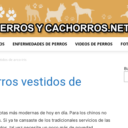
OS
ENFERMEDADES DE PERROS
VIDEOS DE PERROS
FOT
Adiestrar
idos de arco-iris
B
ros vestidos de
Perros
cotas más modernas de hoy en día. Para los chinos no
Si ya te cansaste de los tradicionales servicios de las
dos, tal vez necesite un poco más de novedad.