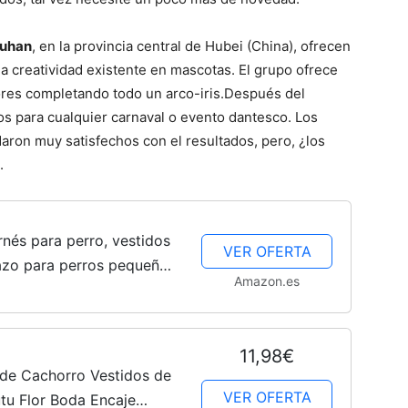
–
Wuhan
, en la provincia central de Hubei (China), ofrecen
da creatividad existente en mascotas. El grupo ofrece
ores completando todo un arco-iris.
Después del
tos para cualquier carnaval o evento dantesco. Los
Razas
ron muy satisfechos con el resultados, pero, ¿los
.
de
nés para perro, vestidos
VER OFERTA
lazo para perros pequeños,
Amazon.es
 lunares para cachorros,
11,98€
Perros
 de Cachorro Vestidos de
VER OFERTA
utu Flor Boda Encaje