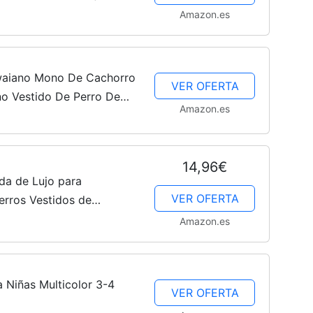
o para Perro Pequeño
Amazon.es
–
aiano Mono De Cachorro
VER OFERTA
o Vestido De Perro De
Amazon.es
as Costumbres Caninas
s De...
Fotos
14,96€
lda de Lujo para
VER OFERTA
erros Vestidos de
via Vestido con Lazo
Amazon.es
de
eños
a Niñas Multicolor 3-4
VER OFERTA