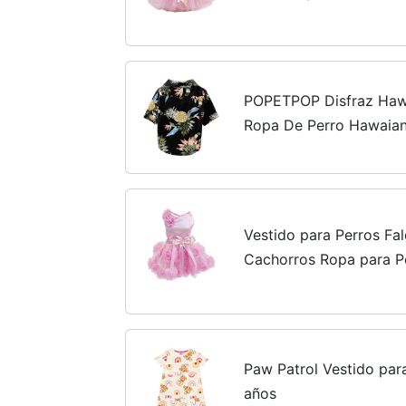
Vestido de Lazo de Luj
Niña (L,Rosado)
POPETPOP Disfraz Haw
Ropa De Perro Hawaian
Moda Camisas Hawaian
para Halloween Vestido
Vestido para Perros Fa
Cachorros Ropa para P
Princesa Vestido de No
Rosa para Perros Pequ
Paw Patrol Vestido par
años