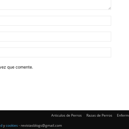
 vez que comente.
Articulos de Perros
Razas de Perros
Enferm
ad
y
cookies
- revistasblogs@gmail.com