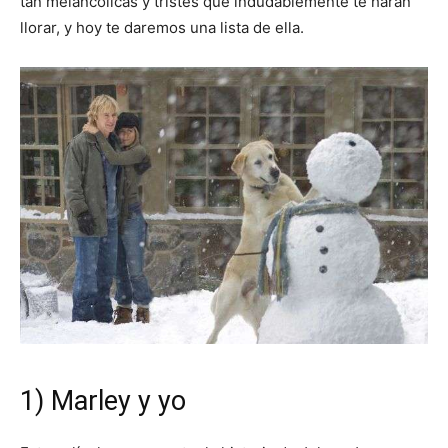
tan melancólicas y tristes que indudablemente te harán
llorar, y hoy te daremos una lista de ella.
de
Perros
–
Fotos
1) Marley y yo
de