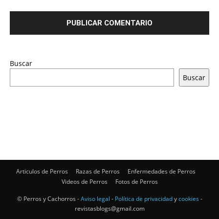
Buscar
Buscar
Articulos de Perros
Razas de Perros
Enfermedades de Perros
Videos de Perros
Fotos de Perros
© Perros y Cachorros -
Aviso legal
-
Política de privacidad
y
cookies
-
revistasblogs@gmail.com