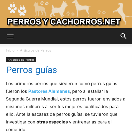
Adiestrar
Inicio
Articulos de Perros
Articulos de Perros
Perros guías
Perros
Los primeros perros que sirvieron como perros guías
fueron los
Pastores Alemanes
, pero al estallar la
–
Segunda Guerra Mundial, estos perros fueron enviados a
misiones militares al ser los mejores cualificados para
ello. Ante la escasez de perros guías, se tuvieron que
Razas
investigar con
otras especies
y entrenarlas para el
cometido.