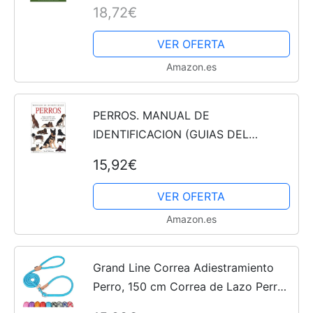
Definitivo Para Adiestrar y Educar a
18,72€
tu Perro Desde Cero Hasta el Nivel
Avanzado de Cachorro y...
VER OFERTA
Amazon.es
PERROS. MANUAL DE
IDENTIFICACION (GUIAS DEL
NATURALISTA-ANIMALES
15,92€
DOMESTICOS-PERROS)
VER OFERTA
Amazon.es
Grand Line Correa Adiestramiento
Perro, 150 cm Correa de Lazo Perro,
Reflectantes y Ajustable Correa Perro