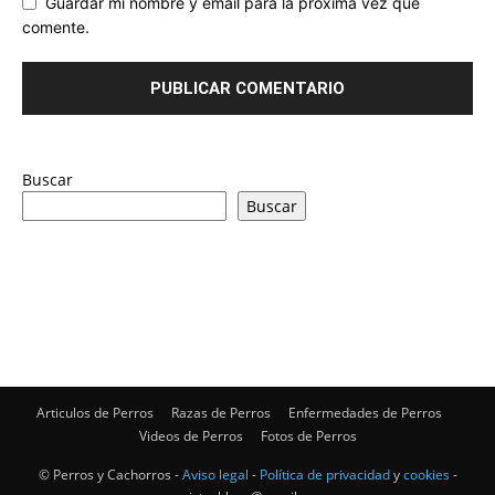
Guardar mi nombre y email para la próxima vez que
comente.
Buscar
Buscar
Articulos de Perros
Razas de Perros
Enfermedades de Perros
Videos de Perros
Fotos de Perros
© Perros y Cachorros -
Aviso legal
-
Política de privacidad
y
cookies
-