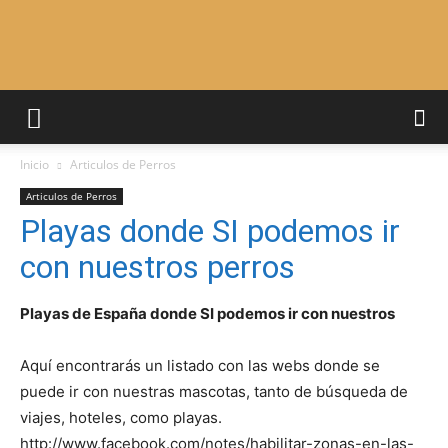
Adiestrar
Inicio
Articulos de Perros
Perros
Articulos de Perros
Playas donde SI podemos ir
con nuestros perros
–
Playas de España donde SI podemos ir con nuestros
Razas
Aquí encontrarás un listado con las webs donde se
puede ir con nuestras mascotas, tanto de búsqueda de
viajes, hoteles, como playas.
http://www.facebook.com/notes/habilitar-zonas-en-las-