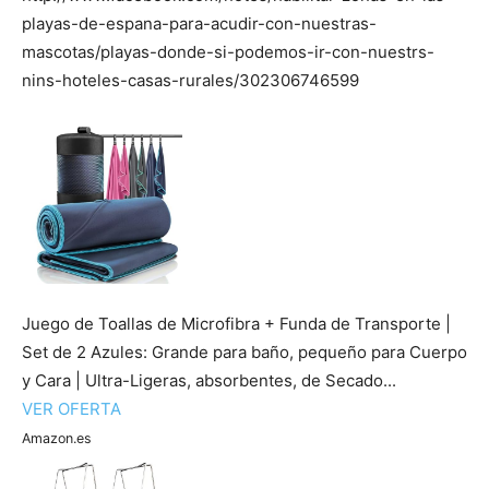
de
playas-de-espana-para-acudir-con-nuestras-
mascotas/playas-donde-si-podemos-ir-con-nuestrs-
nins-hoteles-casas-rurales/302306746599
Perros
–
Fotos
Juego de Toallas de Microfibra + Funda de Transporte |
Set de 2 Azules: Grande para baño, pequeño para Cuerpo
y Cara | Ultra-Ligeras, absorbentes, de Secado...
de
VER OFERTA
Amazon.es