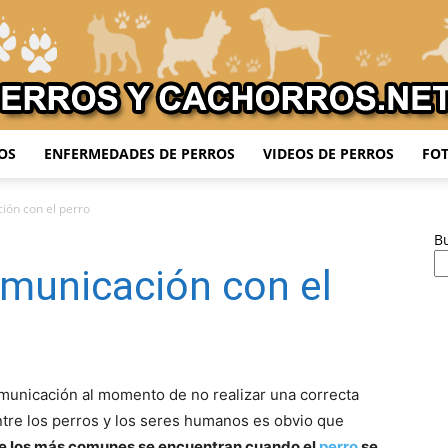
OS
ENFERMEDADES DE PERROS
VIDEOS DE PERROS
FOT
Adiestrar
ión con el perro
B
municación con el
Perros
omunicación al momento de no realizar una correcta
entre los perros y los seres humanos es obvio que
e los más comunes se encuentran cuando el
perro
se