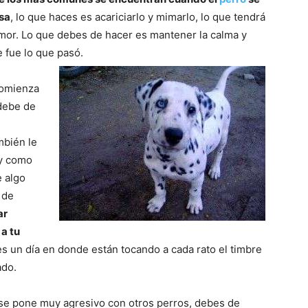
–
asa
, lo que haces es acariciarlo y mimarlo, lo que tendrá
emor. Lo que debes de hacer es mantener la calma y
e fue lo que pasó.
comienza
Razas
 debe de
mbién le
 y como
 algo
de
 de
ar
 a tu
es un día en donde están tocando a cada rato el timbre
ado.
Perros
y se pone muy agresivo con otros perros, debes de