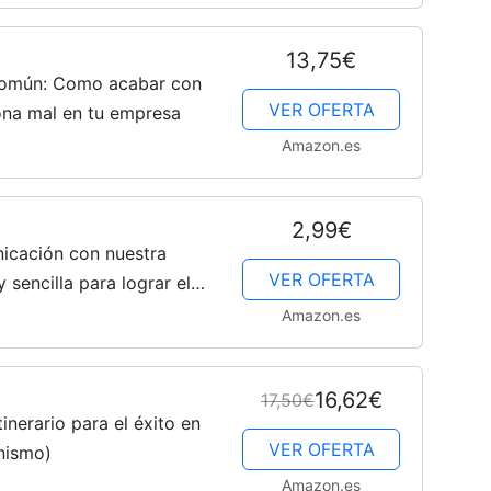
Cachorros
13,75€
 común: Como acabar con
VER OFERTA
ona mal en tu empresa
Amazon.es
2,99€
icación con nuestra
VER OFERTA
 sencilla para lograr el
a
Amazon.es
16,62€
17,50€
inerario para el éxito en
VER OFERTA
anismo)
Amazon.es