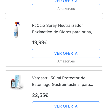
VER OFERTA
Amazon.es
RcOcio Spray Neutralizador
Enzimatico de Olores para orina,
heces o vómitos de Perros y
19,99€
Gatos/eliminador de Malos olores
producido por el Pipi de Las...
VER OFERTA
Amazon.es
Vetgastril 50 ml Protector de
Estomago Gastrointestinal para
Perros y Gatos | Suplemento
22,55€
Nutricional Digestivo e intestinal para
Mascota| Probiótico...
VER OFERTA