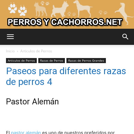
Adiestrar
Inicio
Articulos de Perros
Articulos de Perros
Razas de Perros
Razas de Perros Grandes
Paseos para diferentes razas
Perros
de perros 4
–
Pastor Alemán
Razas
El
pastor alemán
es uno de nuestros preferidos por