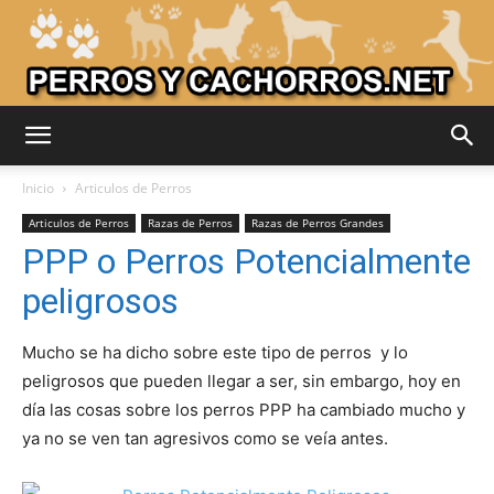
Adiestrar
Inicio
Articulos de Perros
Articulos de Perros
Razas de Perros
Razas de Perros Grandes
PPP o Perros Potencialmente
Perros
peligrosos
Mucho se ha dicho sobre este tipo de perros y lo
–
peligrosos que pueden llegar a ser, sin embargo, hoy en
día las cosas sobre los perros PPP ha cambiado mucho y
ya no se ven tan agresivos como se veía antes.
Razas