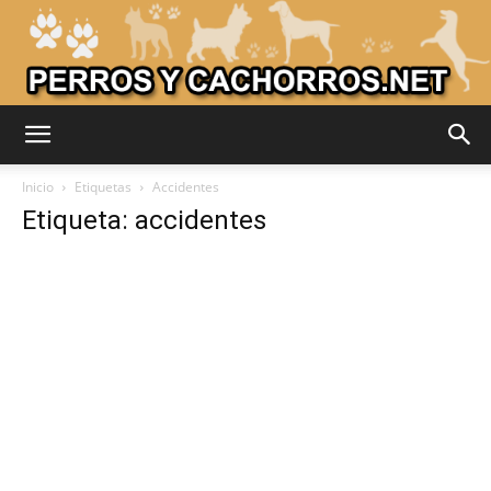
Adiestrar
Inicio
Etiquetas
Accidentes
Etiqueta: accidentes
Perros
–
Razas