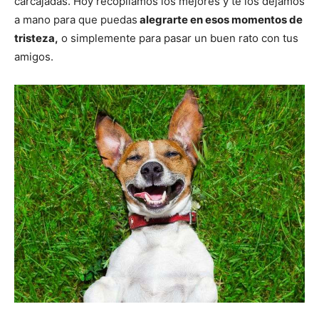
carcajadas. Hoy recopilamos los mejores y te los dejamos
a mano para que puedas
alegrarte en esos momentos de
de
tristeza,
o simplemente para pasar un buen rato con tus
amigos.
Perros
–
Fotos
de