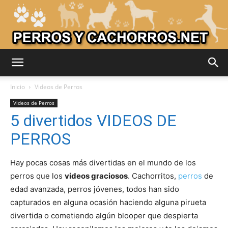
Adiestrar
Inicio
Videos de Perros
Videos de Perros
5 divertidos VIDEOS DE
Perros
PERROS
Hay pocas cosas más divertidas en el mundo de los
–
perros que los
videos graciosos
. Cachorritos,
perros
de
edad avanzada, perros jóvenes, todos han sido
capturados en alguna ocasión haciendo alguna pirueta
Razas
divertida o cometiendo algún blooper que despierta