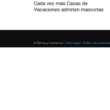
Cada vez más Casas de
Vacaciones admiten mascotas
© Perros y Cachorros -
Aviso legal
-
Política de privacid