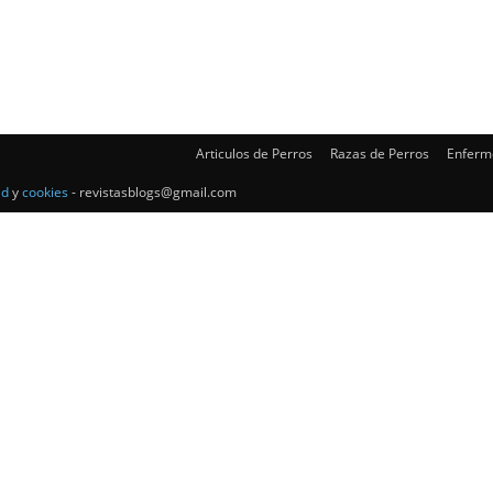
–
Razas
Articulos de Perros
Razas de Perros
Enferm
ad
y
cookies
- revistasblogs@gmail.com
de
Perros