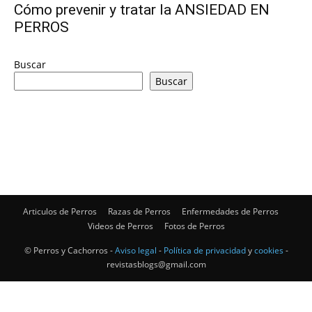
Cómo prevenir y tratar la ANSIEDAD EN
PERROS
de
Buscar
Buscar
Perros
–
Articulos de Perros
Razas de Perros
Enfermedades de Perros
Fotos
Videos de Perros
Fotos de Perros
© Perros y Cachorros -
Aviso legal
-
Política de privacidad
y
cookies
-
revistasblogs@gmail.com
de