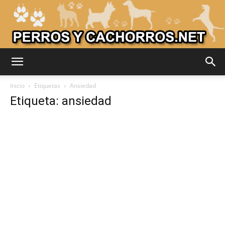
Adiestrar
Inicio
Etiquetas
Ansiedad
Etiqueta: ansiedad
Perros
–
Razas