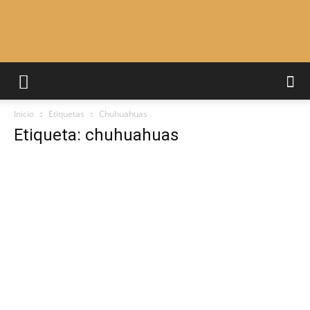
Adiestrar
Inicio
Etiquetas
Chuhuahuas
Perros
Etiqueta: chuhuahuas
–
Razas