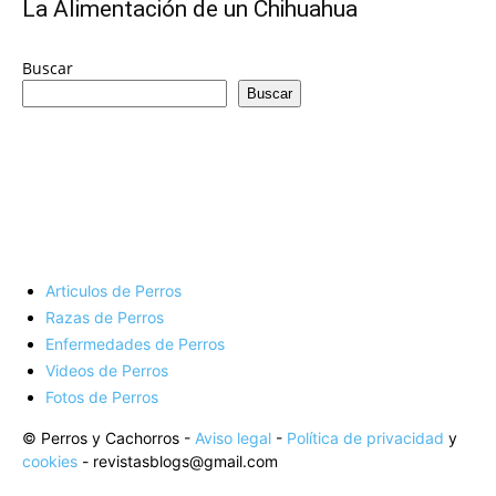
de
La Alimentación de un Chihuahua
Buscar
Buscar
Perros
–
Articulos de Perros
Fotos
Razas de Perros
Enfermedades de Perros
Videos de Perros
Fotos de Perros
de
© Perros y Cachorros -
Aviso legal
-
Política de privacidad
y
cookies
- revistasblogs@gmail.com