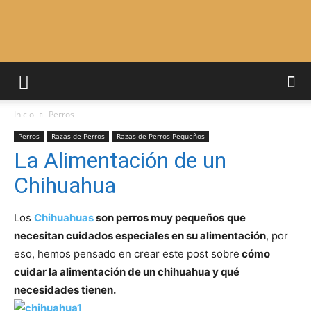
Adiestrar
Inicio
Perros
Perros
Perros
Razas de Perros
Razas de Perros Pequeños
La Alimentación de un
Chihuahua
–
Los
Chihuahuas
son perros muy pequeños
que
necesitan cuidados especiales en su alimentación
, por
Razas
eso, hemos pensado en crear este post sobre
cómo
cuidar la alimentación de un chihuahua y qué
necesidades tienen.