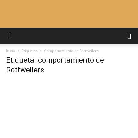
Adiestrar
Inicio
Etiquetas
Comportamiento de Rottweilers
Perros
Etiqueta: comportamiento de
Rottweilers
–
Razas