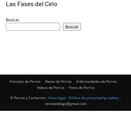
Las Fases del Celo
de
Buscar
Buscar
Perros
–
Articulos de Perros
Razas de Perros
Enfermedades de Perros
Videos de Perros
Fotos de Perros
Fotos
© Perros y Cachorros -
Aviso legal
-
Política de privacidad
y
cookies
-
revistasblogs@gmail.com
de